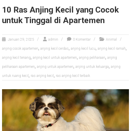
10 Ras Anjing Kecil yang Cocok
untuk Tinggal di Apartemen
Januari 29, 2025
admin
0 Komentar
Animal
,
,
,
,
anjing cocok apartemen
anjing kecil cerdas
anjing kecil lucu
anjing kecil ramah
,
,
,
anjing kecil tenang
anjing kecil untuk apartemen
anjing peliharaan
anjing
,
,
,
peliharaan apartemen
anjing untuk apartemen
anjing untuk keluarga
anjing
,
,
untuk ruang kecil
ras anjing kecil
ras anjing kecil terbaik