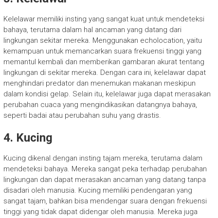
Kelelawar memiliki insting yang sangat kuat untuk mendeteksi
bahaya, terutama dalam hal ancaman yang datang dari
lingkungan sekitar mereka. Menggunakan echolocation, yaitu
kemampuan untuk memancarkan suara frekuensi tinggi yang
memantul kembali dan memberikan gambaran akurat tentang
lingkungan di sekitar mereka. Dengan cara ini, kelelawar dapat
menghindari predator dan menemukan makanan meskipun
dalam kondisi gelap. Selain itu, kelelawar juga dapat merasakan
perubahan cuaca yang mengindikasikan datangnya bahaya,
seperti badai atau perubahan suhu yang drastis.
4. Kucing
Kucing dikenal dengan insting tajam mereka, terutama dalam
mendeteksi bahaya. Mereka sangat peka terhadap perubahan
lingkungan dan dapat merasakan ancaman yang datang tanpa
disadari oleh manusia. Kucing memiliki pendengaran yang
sangat tajam, bahkan bisa mendengar suara dengan frekuensi
tinggi yang tidak dapat didengar oleh manusia. Mereka juga