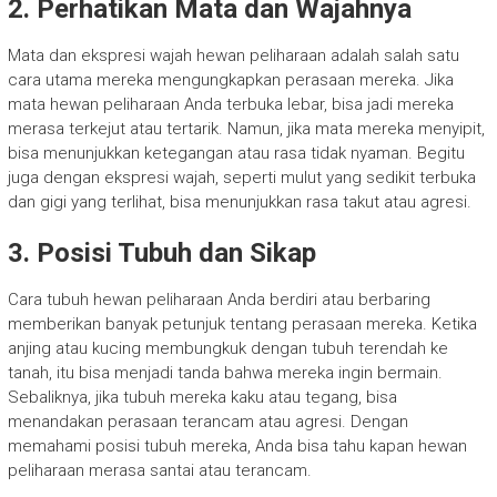
2. Perhatikan Mata dan Wajahnya
Mata dan ekspresi wajah hewan peliharaan adalah salah satu
cara utama mereka mengungkapkan perasaan mereka. Jika
mata hewan peliharaan Anda terbuka lebar, bisa jadi mereka
merasa terkejut atau tertarik. Namun, jika mata mereka menyipit,
bisa menunjukkan ketegangan atau rasa tidak nyaman. Begitu
juga dengan ekspresi wajah, seperti mulut yang sedikit terbuka
dan gigi yang terlihat, bisa menunjukkan rasa takut atau agresi.
3. Posisi Tubuh dan Sikap
Cara tubuh hewan peliharaan Anda berdiri atau berbaring
memberikan banyak petunjuk tentang perasaan mereka. Ketika
anjing atau kucing membungkuk dengan tubuh terendah ke
tanah, itu bisa menjadi tanda bahwa mereka ingin bermain.
Sebaliknya, jika tubuh mereka kaku atau tegang, bisa
menandakan perasaan terancam atau agresi. Dengan
memahami posisi tubuh mereka, Anda bisa tahu kapan hewan
peliharaan merasa santai atau terancam.