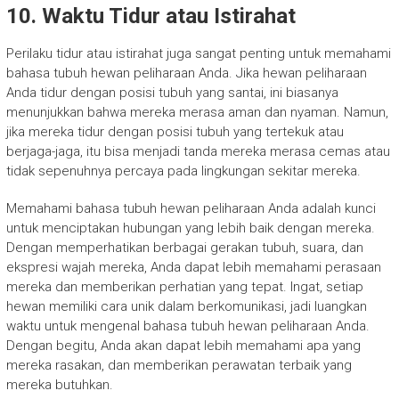
10. Waktu Tidur atau Istirahat
Perilaku tidur atau istirahat juga sangat penting untuk memahami
bahasa tubuh hewan peliharaan Anda. Jika hewan peliharaan
Anda tidur dengan posisi tubuh yang santai, ini biasanya
menunjukkan bahwa mereka merasa aman dan nyaman. Namun,
jika mereka tidur dengan posisi tubuh yang tertekuk atau
berjaga-jaga, itu bisa menjadi tanda mereka merasa cemas atau
tidak sepenuhnya percaya pada lingkungan sekitar mereka.
Memahami bahasa tubuh hewan peliharaan Anda adalah kunci
untuk menciptakan hubungan yang lebih baik dengan mereka.
Dengan memperhatikan berbagai gerakan tubuh, suara, dan
ekspresi wajah mereka, Anda dapat lebih memahami perasaan
mereka dan memberikan perhatian yang tepat. Ingat, setiap
hewan memiliki cara unik dalam berkomunikasi, jadi luangkan
waktu untuk mengenal bahasa tubuh hewan peliharaan Anda.
Dengan begitu, Anda akan dapat lebih memahami apa yang
mereka rasakan, dan memberikan perawatan terbaik yang
mereka butuhkan.