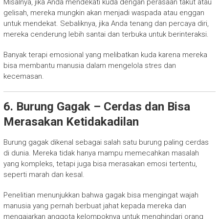
Misalnya, jika Anda mendekati kuda dengan perasaan takut atau
gelisah, mereka mungkin akan menjadi waspada atau enggan
untuk mendekat. Sebaliknya, jika Anda tenang dan percaya diri,
mereka cenderung lebih santai dan terbuka untuk berinteraksi.
Banyak terapi emosional yang melibatkan kuda karena mereka
bisa membantu manusia dalam mengelola stres dan
kecemasan.
6. Burung Gagak – Cerdas dan Bisa
Merasakan Ketidakadilan
Burung gagak dikenal sebagai salah satu burung paling cerdas
di dunia. Mereka tidak hanya mampu memecahkan masalah
yang kompleks, tetapi juga bisa merasakan emosi tertentu,
seperti marah dan kesal.
Penelitian menunjukkan bahwa gagak bisa mengingat wajah
manusia yang pernah berbuat jahat kepada mereka dan
mengajarkan anggota kelompoknya untuk menghindari orang