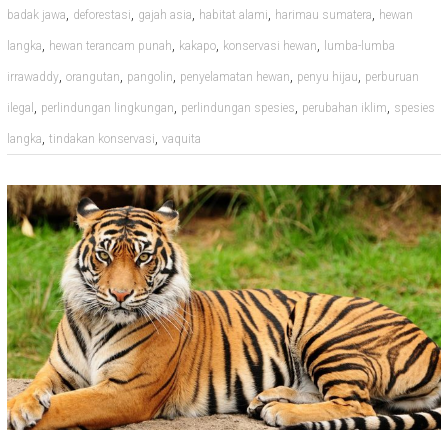
,
,
,
,
,
badak jawa
deforestasi
gajah asia
habitat alami
harimau sumatera
hewan
,
,
,
,
langka
hewan terancam punah
kakapo
konservasi hewan
lumba-lumba
,
,
,
,
,
irrawaddy
orangutan
pangolin
penyelamatan hewan
penyu hijau
perburuan
,
,
,
,
ilegal
perlindungan lingkungan
perlindungan spesies
perubahan iklim
spesies
,
,
langka
tindakan konservasi
vaquita