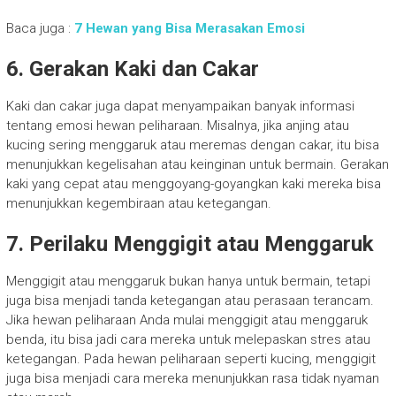
Baca juga :
7 Hewan yang Bisa Merasakan Emosi
6. Gerakan Kaki dan Cakar
Kaki dan cakar juga dapat menyampaikan banyak informasi
tentang emosi hewan peliharaan. Misalnya, jika anjing atau
kucing sering menggaruk atau meremas dengan cakar, itu bisa
menunjukkan kegelisahan atau keinginan untuk bermain. Gerakan
kaki yang cepat atau menggoyang-goyangkan kaki mereka bisa
menunjukkan kegembiraan atau ketegangan.
7. Perilaku Menggigit atau Menggaruk
Menggigit atau menggaruk bukan hanya untuk bermain, tetapi
juga bisa menjadi tanda ketegangan atau perasaan terancam.
Jika hewan peliharaan Anda mulai menggigit atau menggaruk
benda, itu bisa jadi cara mereka untuk melepaskan stres atau
ketegangan. Pada hewan peliharaan seperti kucing, menggigit
juga bisa menjadi cara mereka menunjukkan rasa tidak nyaman