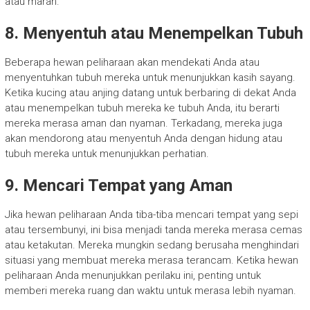
atau marah.
8. Menyentuh atau Menempelkan Tubuh
Beberapa hewan peliharaan akan mendekati Anda atau
menyentuhkan tubuh mereka untuk menunjukkan kasih sayang.
Ketika kucing atau anjing datang untuk berbaring di dekat Anda
atau menempelkan tubuh mereka ke tubuh Anda, itu berarti
mereka merasa aman dan nyaman. Terkadang, mereka juga
akan mendorong atau menyentuh Anda dengan hidung atau
tubuh mereka untuk menunjukkan perhatian.
9. Mencari Tempat yang Aman
Jika hewan peliharaan Anda tiba-tiba mencari tempat yang sepi
atau tersembunyi, ini bisa menjadi tanda mereka merasa cemas
atau ketakutan. Mereka mungkin sedang berusaha menghindari
situasi yang membuat mereka merasa terancam. Ketika hewan
peliharaan Anda menunjukkan perilaku ini, penting untuk
memberi mereka ruang dan waktu untuk merasa lebih nyaman.