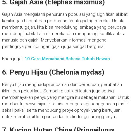
5. Gajah Asia (Elephas maximus)
Gajah Asia mengalami penurunan populasi yang signifikan akibat
kehilangan habitat dan perburuan untuk gading mereka. Untuk
membantu gajah, kita bisa mendukung lembaga yang berupaya
melindungi habitat alami mereka dan mengurangi konflik antara
manusia dan gajah. Menyebarkan informasi mengenai
pentingnya perlindungan gajah juga sangat berguna.
Baca juga :
10 Cara Memahami Bahasa Tubuh Hewan
6. Penyu Hijau (Chelonia mydas)
Penyu hijau menghadapi ancaman dari perburuan, perubahan
iklim, dan polusi laut. Sampah plastik di lautan juga sering
membahayakan penyu yang mengira itu sebagai makanan. Untuk
membantu penyu hijau, kita bisa mengurangi penggunaan plastik
sekali pakai, serta mendukung proyek-proyek yang bertujuan
untuk membersihkan pantai dan melindungi sarang penyu.
7. Kucing Hutan China (Prionailurus