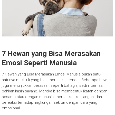
7 Hewan yang Bisa Merasakan
Emosi Seperti Manusia
7 Hewan yang Bisa Merasakan Emosi Manusia bukan satu-
satunya makhluk yang bisa merasakan emosi. Beberapa hewan
juga menunjukkan perasaan seperti bahagia, sedih, cemas,
bahkan kasih sayang. Mereka bisa membentuk ikatan dengan
sesama atau dengan manusia, merasakan kehilangan, dan
bereaksi terhadap lingkungan sekitar dengan cara yang
emosional.