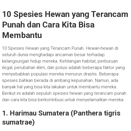
10 Spesies Hewan yang Terancam
Punah dan Cara Kita Bisa
Membantu
10 Spesies Hewan yang Terancam Punah. Hewan-hewan di
seluruh dunia menghadapi ancaman besar terhadap
kelangsungan hidup mereka. Kehilangan habitat, perburuan
ilegal, perubahan iklim, dan polusi adalah beberapa faktor yang
menyebabkan populasi mereka menurun drastis. Beberapa
spesies bahkan berada di ambang kepunahan. Namun, ada
banyak hal yang bisa kita lakukan untuk membantu mereka.
Berikut ini adalah sepuluh spesies hewan yang terancam punah
dan cara kita bisa berkontribusi untuk menyelamatkan mereka.
1. Harimau Sumatera (Panthera tigris
sumatrae)