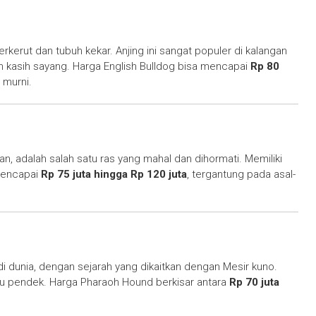
erkerut dan tubuh kekar. Anjing ini sangat populer di kalangan
h kasih sayang. Harga English Bulldog bisa mencapai
Rp 80
h murni.
n, adalah salah satu ras yang mahal dan dihormati. Memiliki
 mencapai
Rp 75 juta hingga Rp 120 juta
, tergantung pada asal-
di dunia, dengan sejarah yang dikaitkan dengan Mesir kuno.
u pendek. Harga Pharaoh Hound berkisar antara
Rp 70 juta