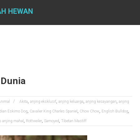
AH HEWAN
 Dunia
,
,
,
,
Animal
Akita
anjing eksklusif
anjing keluarga
anjing kesayangan
anjing
,
,
,
,
dian Eskimo Dog
Cavalier King Charles Spaniel
Chow Chow
English Bulldog
,
,
,
s anjing mahal
Rottweiler
Samoyed
Tibetan Mastiff