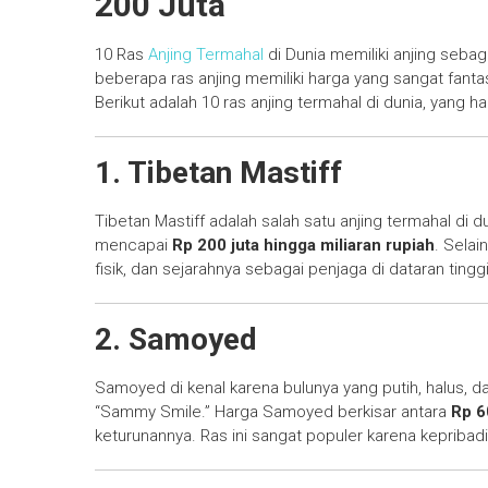
200 Juta
10 Ras
Anjing Termahal
di Dunia memiliki anjing seba
beberapa ras anjing memiliki harga yang sangat fantas
Berikut adalah 10 ras anjing termahal di dunia, yang h
1. Tibetan Mastiff
Tibetan Mastiff adalah salah satu anjing termahal di du
mencapai
Rp 200 juta hingga miliaran rupiah
. Selai
fisik, dan sejarahnya sebagai penjaga di dataran tinggi
2. Samoyed
Samoyed di kenal karena bulunya yang putih, halus, d
“Sammy Smile.” Harga Samoyed berkisar antara
Rp 6
keturunannya. Ras ini sangat populer karena kepribad