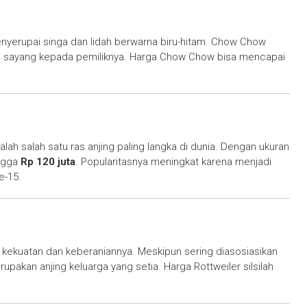
menyerupai singa dan lidah berwarna biru-hitam. Chow Chow
sih sayang kepada pemiliknya. Harga Chow Chow bisa mencapai
alah salah satu ras anjing paling langka di dunia. Dengan ukuran
ingga
Rp 120 juta
. Popularitasnya meningkat karena menjadi
e-15.
a kekuatan dan keberaniannya. Meskipun sering diasosiasikan
pakan anjing keluarga yang setia. Harga Rottweiler silsilah
.