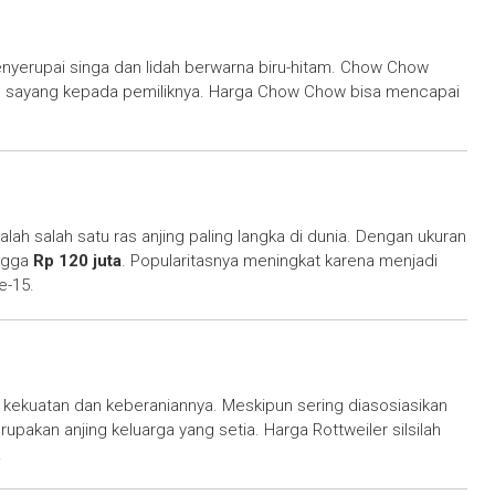
menyerupai singa dan lidah berwarna biru-hitam. Chow Chow
sih sayang kepada pemiliknya. Harga Chow Chow bisa mencapai
alah salah satu ras anjing paling langka di dunia. Dengan ukuran
ingga
Rp 120 juta
. Popularitasnya meningkat karena menjadi
e-15.
a kekuatan dan keberaniannya. Meskipun sering diasosiasikan
pakan anjing keluarga yang setia. Harga Rottweiler silsilah
.