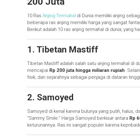
200 Juta
10 Ras
Anjing Termahal
di Dunia memiliki anjing seba
beberapa ras anjing memiliki harga yang sangat fantas
Berikut adalah 10 ras anjing termahal di dunia, yang h
1. Tibetan Mastiff
Tibetan Mastiff adalah salah satu anjing termahal di du
mencapai
Rp 200 juta hingga miliaran rupiah
. Selai
fisik, dan sejarahnya sebagai penjaga di dataran tinggi
2. Samoyed
Samoyed di kenal karena bulunya yang putih, halus, d
“Sammy Smile.” Harga Samoyed berkisar antara
Rp 6
keturunannya. Ras ini sangat populer karena kepribad