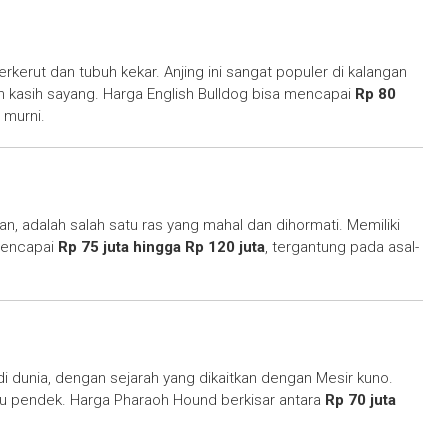
erkerut dan tubuh kekar. Anjing ini sangat populer di kalangan
h kasih sayang. Harga English Bulldog bisa mencapai
Rp 80
h murni.
n, adalah salah satu ras yang mahal dan dihormati. Memiliki
 mencapai
Rp 75 juta hingga Rp 120 juta
, tergantung pada asal-
di dunia, dengan sejarah yang dikaitkan dengan Mesir kuno.
u pendek. Harga Pharaoh Hound berkisar antara
Rp 70 juta