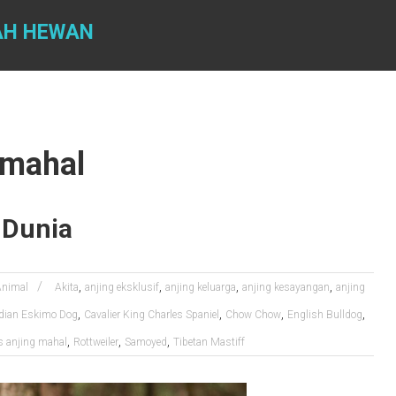
AH HEWAN
 mahal
 Dunia
,
,
,
,
Animal
Akita
anjing eksklusif
anjing keluarga
anjing kesayangan
anjing
,
,
,
,
dian Eskimo Dog
Cavalier King Charles Spaniel
Chow Chow
English Bulldog
,
,
,
s anjing mahal
Rottweiler
Samoyed
Tibetan Mastiff