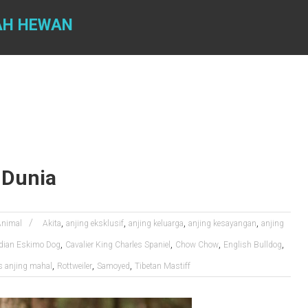
AH HEWAN
 Dunia
,
,
,
,
Animal
Akita
anjing eksklusif
anjing keluarga
anjing kesayangan
anjing
,
,
,
,
dian Eskimo Dog
Cavalier King Charles Spaniel
Chow Chow
English Bulldog
,
,
,
s anjing mahal
Rottweiler
Samoyed
Tibetan Mastiff