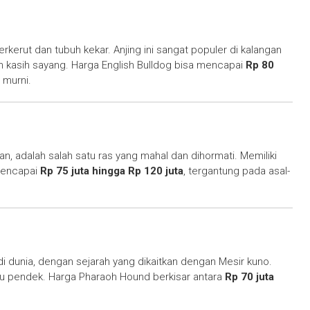
erkerut dan tubuh kekar. Anjing ini sangat populer di kalangan
h kasih sayang. Harga English Bulldog bisa mencapai
Rp 80
h murni.
n, adalah salah satu ras yang mahal dan dihormati. Memiliki
 mencapai
Rp 75 juta hingga Rp 120 juta
, tergantung pada asal-
di dunia, dengan sejarah yang dikaitkan dengan Mesir kuno.
u pendek. Harga Pharaoh Hound berkisar antara
Rp 70 juta