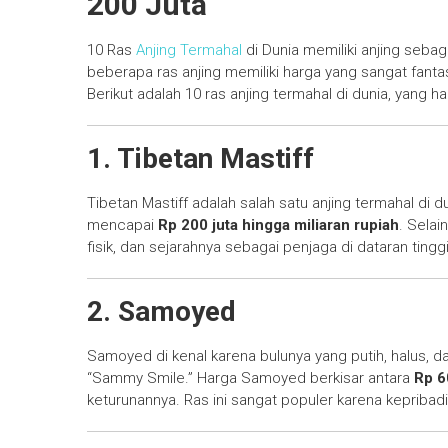
200 Juta
10 Ras
Anjing Termahal
di Dunia memiliki anjing seba
beberapa ras anjing memiliki harga yang sangat fantas
Berikut adalah 10 ras anjing termahal di dunia, yang h
1. Tibetan Mastiff
Tibetan Mastiff adalah salah satu anjing termahal di du
mencapai
Rp 200 juta hingga miliaran rupiah
. Selai
fisik, dan sejarahnya sebagai penjaga di dataran tinggi
2. Samoyed
Samoyed di kenal karena bulunya yang putih, halus, d
“Sammy Smile.” Harga Samoyed berkisar antara
Rp 6
keturunannya. Ras ini sangat populer karena kepribad