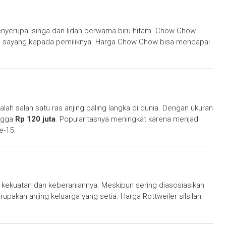
menyerupai singa dan lidah berwarna biru-hitam. Chow Chow
sih sayang kepada pemiliknya. Harga Chow Chow bisa mencapai
alah salah satu ras anjing paling langka di dunia. Dengan ukuran
ingga
Rp 120 juta
. Popularitasnya meningkat karena menjadi
e-15.
a kekuatan dan keberaniannya. Meskipun sering diasosiasikan
pakan anjing keluarga yang setia. Harga Rottweiler silsilah
.