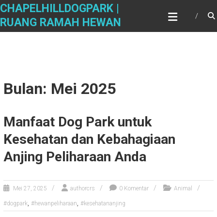
Skip
CHAPELHILLDOGPARK |
to
RUANG RAMAH HEWAN
content
Bulan: Mei 2025
Manfaat Dog Park untuk
Kesehatan dan Kebahagiaan
Anjing Peliharaan Anda
Mei 27, 2025
authorcrs
0 Komentar
Animal
,
,
#dogpark
#hewanpeliharaan
#kesehatananjing