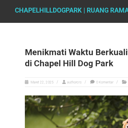
Skip
to
CHAPELHILLDOGPARK | RUANG RAM
content
Menikmati Waktu Berkuali
di Chapel Hill Dog Park
Maret 22, 2025
authorcrs
0 Komentar