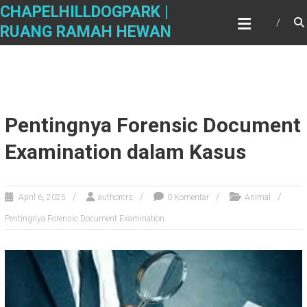
Skip
CHAPELHILLDOGPARK |
to
RUANG RAMAH HEWAN
content
Pentingnya Forensic Document
Examination dalam Kasus
April 6, 2025
authorcrs
0 Komentar
Animal
Pentingnya Forensic Document Examination