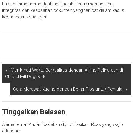
hukum harus memanfaatkan jasa ahli untuk memastikan
integritas dan keabsahan dokumen yang terlibat dalam kasus
kecurangan keuangan.
←
Menikmati Waktu Berkualitas dengan Anjing Peliharaan di
Chapel Hill Dog Park
Cara Merawat Kucing dengan Benar Tips untuk Pemula
→
Tinggalkan Balasan
Alamat email Anda tidak akan dipublikasikan.
Ruas yang wajib
ditandai
*