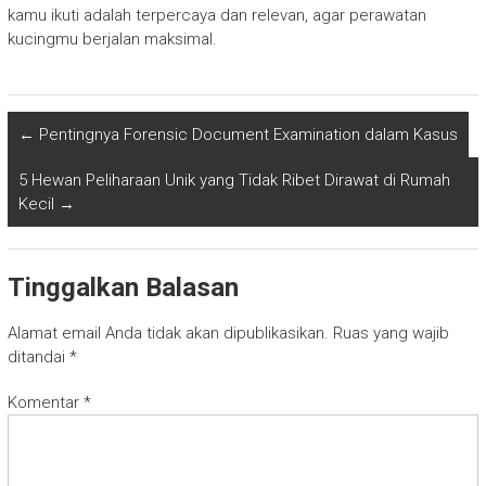
kamu ikuti adalah terpercaya dan relevan, agar perawatan
kucingmu berjalan maksimal.
←
Pentingnya Forensic Document Examination dalam Kasus
5 Hewan Peliharaan Unik yang Tidak Ribet Dirawat di Rumah
Kecil
→
Tinggalkan Balasan
Alamat email Anda tidak akan dipublikasikan.
Ruas yang wajib
ditandai
*
Komentar
*