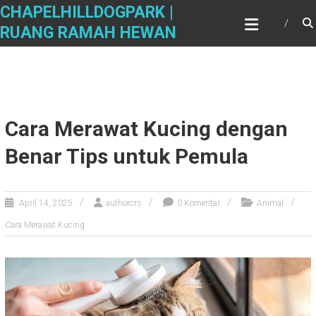
Skip
CHAPELHILLDOGPARK |
to
RUANG RAMAH HEWAN
content
Cara Merawat Kucing dengan
Benar Tips untuk Pemula
April 14, 2025
authorcrs
0 Komentar
Animal
Cara Merawat Kucing