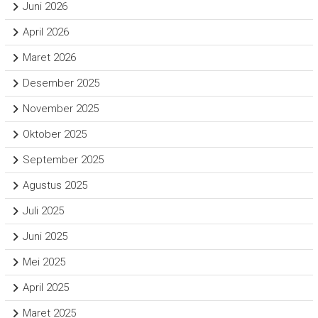
Juni 2026
April 2026
Maret 2026
Desember 2025
November 2025
Oktober 2025
September 2025
Agustus 2025
Juli 2025
Juni 2025
Mei 2025
April 2025
Maret 2025