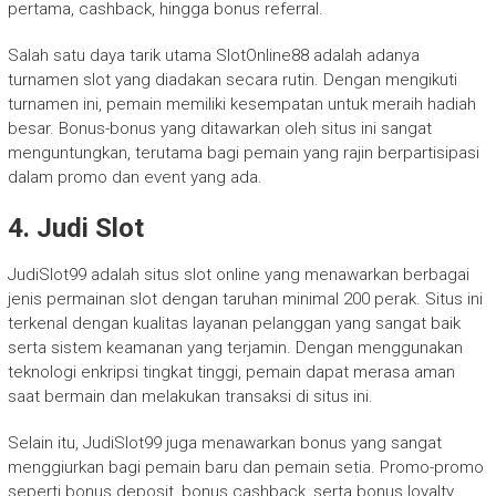
pertama, cashback, hingga bonus referral.
Salah satu daya tarik utama SlotOnline88 adalah adanya
turnamen slot yang diadakan secara rutin. Dengan mengikuti
turnamen ini, pemain memiliki kesempatan untuk meraih hadiah
besar. Bonus-bonus yang ditawarkan oleh situs ini sangat
menguntungkan, terutama bagi pemain yang rajin berpartisipasi
dalam promo dan event yang ada.
4.
Judi Slot
JudiSlot99 adalah situs slot online yang menawarkan berbagai
jenis permainan slot dengan taruhan minimal 200 perak. Situs ini
terkenal dengan kualitas layanan pelanggan yang sangat baik
serta sistem keamanan yang terjamin. Dengan menggunakan
teknologi enkripsi tingkat tinggi, pemain dapat merasa aman
saat bermain dan melakukan transaksi di situs ini.
Selain itu, JudiSlot99 juga menawarkan bonus yang sangat
menggiurkan bagi pemain baru dan pemain setia. Promo-promo
seperti bonus deposit, bonus cashback, serta bonus loyalty