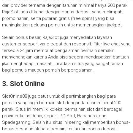
dari provider ternama dengan taruhan minimal hanya 200 perak.
RajaSlot juga di kenal dengan bonus deposit yang melimpah,
promo harian, serta putaran gratis (free spins) yang bisa
meningkatkan peluang pemain untuk memenangkan jackpot.
Selain bonus besar, RajaSlot juga menyediakan layanan
customer support yang cepat dan responsif. Fitur live chat yang
tersedia 24 jam membuat pengalaman bermain semakin
menyenangkan karena Anda bisa segera mendapatkan bantuan
jika menghadapi masalah. Ini adalah situs yang sangat ramah
bagi pemula maupun pemain berpengalaman.
3.
Slot Online
SlotOnline88 juga patut untuk di pertimbangkan bagi para
pemain yang ingin bermain slot dengan taruhan minimal 200
perak. Situs ini memiliki koleksi permainan slot dari berbagai
provider kelas dunia, seperti PG Soft, Habanero, dan
Spadegaming. Selain itu, situs ini sering kali memberikan bonus-
bonus besar untuk para pemain, mulai dari bonus deposit