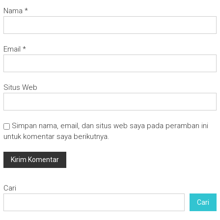
Nama
*
Email
*
Situs Web
Simpan nama, email, dan situs web saya pada peramban ini
untuk komentar saya berikutnya.
Cari
Cari