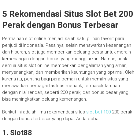
5 Rekomendasi Situs Slot Bet 200
Perak dengan Bonus Terbesar
Permainan slot online menjadi salah satu pilihan favorit para
penjudi di Indonesia. Pasalnya, selain menawarkan kesenangan
dan hiburan, slot juga memberikan peluang besar untuk meraih
kemenangan dengan bonus yang menggiurkan. Namun, tidak
semua situs slot online memberikan pengalaman yang aman,
menyenangkan, dan memberikan keuntungan yang optimal. Oleh
karena itu, penting bagi para pemain untuk memilih situs yang
menawarkan berbagai fasilitas menarik, termasuk taruhan
dengan nilai rendah, seperti 200 perak, dan bonus besar yang
bisa meningkatkan peluang kemenangan.
Berikut ini adalah lima rekomendasi situs
slot bet 100
200 perak
dengan bonus terbesar yang dapat Anda coba.
1.
Slot88