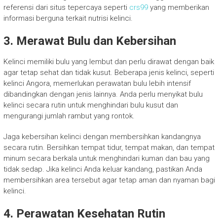
referensi dari situs tepercaya seperti
crs99
yang memberikan
informasi berguna terkait nutrisi kelinci.
3. Merawat Bulu dan Kebersihan
Kelinci memiliki bulu yang lembut dan perlu dirawat dengan baik
agar tetap sehat dan tidak kusut. Beberapa jenis kelinci, seperti
kelinci Angora, memerlukan perawatan bulu lebih intensif
dibandingkan dengan jenis lainnya. Anda perlu menyikat bulu
kelinci secara rutin untuk menghindari bulu kusut dan
mengurangi jumlah rambut yang rontok.
Jaga kebersihan kelinci dengan membersihkan kandangnya
secara rutin. Bersihkan tempat tidur, tempat makan, dan tempat
minum secara berkala untuk menghindari kuman dan bau yang
tidak sedap. Jika kelinci Anda keluar kandang, pastikan Anda
membersihkan area tersebut agar tetap aman dan nyaman bagi
kelinci.
4. Perawatan Kesehatan Rutin