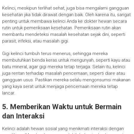
Kelinci, meskipun terlihat sehat, juga bisa mengalami gangguan
kesehatan jika tidak dirawat dengan baik. Oleh karena itu, sangat
penting untuk membawa kelinci Anda ke dokter hewan secara
rutin untuk pemeriksaan kesehatan. Pemeriksaan rutin akan
membantu mendeteksi masalah kesehatan sejak dini, seperti
parasit, infeksi, atau masalah gigi.
Gigi kelinci tumbuh terus menerus, sehingga mereka
membutuhkan benda keras untuk mengunyah, seperti kayu atau
batu mineral, agar gigi mereka tetap terjaga. Selain itu, kelinci
juga rentan terhadap masalah pencernaan, seperti diare atau
gangguan usus. Pastikan mereka selalu mengonsumsi makanan
yang kaya serat untuk menjaga pencernaan mereka tetap
lancar.
5. Memberikan Waktu untuk Bermain
dan Interaksi
Kelinci adalah hewan sosial yang menikmati interaksi dengan