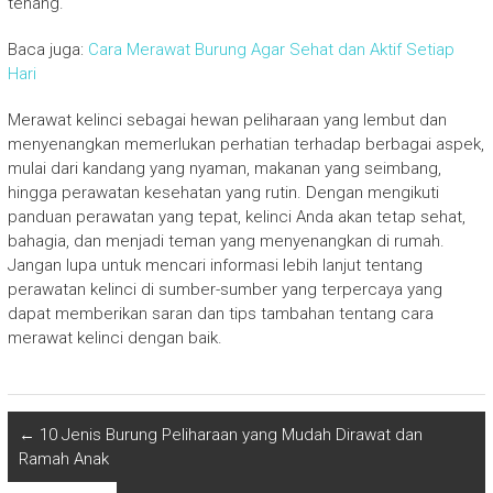
tenang.
Baca juga:
Cara Merawat Burung Agar Sehat dan Aktif Setiap
Hari
Merawat kelinci sebagai hewan peliharaan yang lembut dan
menyenangkan memerlukan perhatian terhadap berbagai aspek,
mulai dari kandang yang nyaman, makanan yang seimbang,
hingga perawatan kesehatan yang rutin. Dengan mengikuti
panduan perawatan yang tepat, kelinci Anda akan tetap sehat,
bahagia, dan menjadi teman yang menyenangkan di rumah.
Jangan lupa untuk mencari informasi lebih lanjut tentang
perawatan kelinci di sumber-sumber yang terpercaya yang
dapat memberikan saran dan tips tambahan tentang cara
merawat kelinci dengan baik.
←
10 Jenis Burung Peliharaan yang Mudah Dirawat dan
Ramah Anak