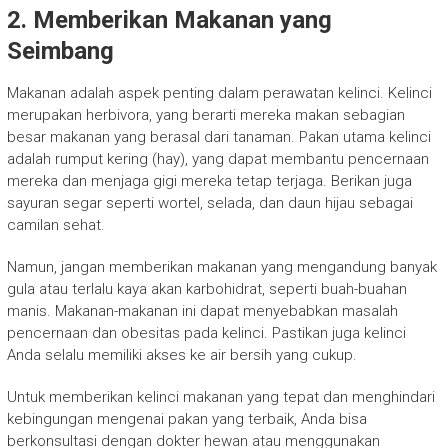
2. Memberikan Makanan yang
Seimbang
Makanan adalah aspek penting dalam perawatan kelinci. Kelinci
merupakan herbivora, yang berarti mereka makan sebagian
besar makanan yang berasal dari tanaman. Pakan utama kelinci
adalah rumput kering (hay), yang dapat membantu pencernaan
mereka dan menjaga gigi mereka tetap terjaga. Berikan juga
sayuran segar seperti wortel, selada, dan daun hijau sebagai
camilan sehat.
Namun, jangan memberikan makanan yang mengandung banyak
gula atau terlalu kaya akan karbohidrat, seperti buah-buahan
manis. Makanan-makanan ini dapat menyebabkan masalah
pencernaan dan obesitas pada kelinci. Pastikan juga kelinci
Anda selalu memiliki akses ke air bersih yang cukup.
Untuk memberikan kelinci makanan yang tepat dan menghindari
kebingungan mengenai pakan yang terbaik, Anda bisa
berkonsultasi dengan dokter hewan atau menggunakan