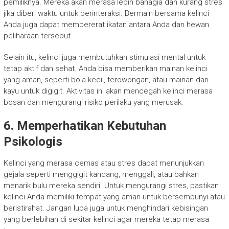
pemiliknya. Mereka akan merasa lebih bahagia dan kurang stres
jika diberi waktu untuk berinteraksi. Bermain bersama kelinci
Anda juga dapat mempererat ikatan antara Anda dan hewan
peliharaan tersebut.
Selain itu, kelinci juga membutuhkan stimulasi mental untuk
tetap aktif dan sehat. Anda bisa memberikan mainan kelinci
yang aman, seperti bola kecil, terowongan, atau mainan dari
kayu untuk digigit. Aktivitas ini akan mencegah kelinci merasa
bosan dan mengurangi risiko perilaku yang merusak.
6. Memperhatikan Kebutuhan
Psikologis
Kelinci yang merasa cemas atau stres dapat menunjukkan
gejala seperti menggigit kandang, menggali, atau bahkan
menarik bulu mereka sendiri. Untuk mengurangi stres, pastikan
kelinci Anda memiliki tempat yang aman untuk bersembunyi atau
beristirahat. Jangan lupa juga untuk menghindari kebisingan
yang berlebihan di sekitar kelinci agar mereka tetap merasa