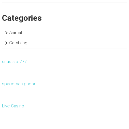
Categories
Animal
Gambling
situs slot777
spaceman gacor
Live Casino