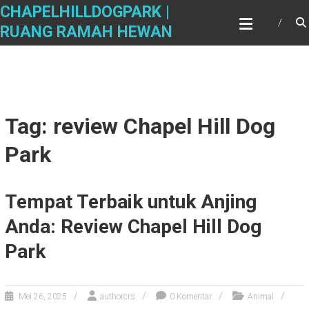
Skip
CHAPELHILLDOGPARK |
to
RUANG RAMAH HEWAN
content
Tag: review Chapel Hill Dog
Park
Tempat Terbaik untuk Anjing
Anda: Review Chapel Hill Dog
Park
Mei 26, 2025
authorcrs
0 Komentar
Animal