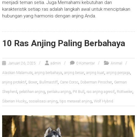
menjadi teman setia. Juga Memahami kebutuhan dan
karakteristik setiap ras adalah langkah awal untuk menciptakan
hubungan yang harmonis dengan anjing Anda.
10 Ras Anjing Paling Berbahaya
Januari 26, 2025
admin
0 Komentar
Animal
,
,
,
,
,
Alaskan Malamute
anjing berbahaya
anjing besar
anjing kuat
anjing penjaga
,
,
,
,
,
anjing protektif
Boxer
Bullmastiff
Cane Corso
Doberman Pinscher
German
,
,
,
,
,
,
Shepherd
pelatihan anjing
perilaku anjing
Pit Bull
ras anjing agresif
Rottweiler
,
,
,
Siberian Husky
sosialisasi anjing
tips merawat anjing
Wolf Hybrid