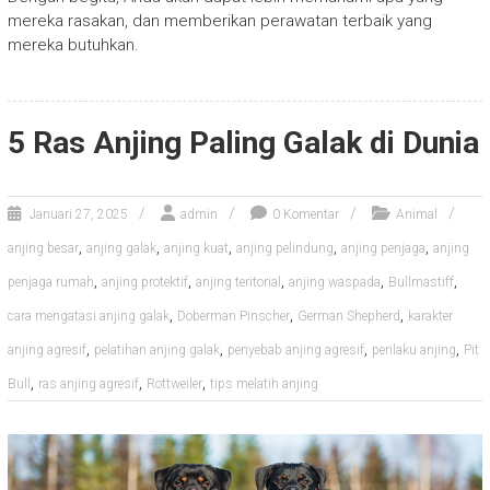
mereka rasakan, dan memberikan perawatan terbaik yang
mereka butuhkan.
5 Ras Anjing Paling Galak di Dunia
Januari 27, 2025
admin
0 Komentar
Animal
,
,
,
,
,
anjing besar
anjing galak
anjing kuat
anjing pelindung
anjing penjaga
anjing
,
,
,
,
,
penjaga rumah
anjing protektif
anjing teritorial
anjing waspada
Bullmastiff
,
,
,
cara mengatasi anjing galak
Doberman Pinscher
German Shepherd
karakter
,
,
,
,
anjing agresif
pelatihan anjing galak
penyebab anjing agresif
perilaku anjing
Pit
,
,
,
Bull
ras anjing agresif
Rottweiler
tips melatih anjing