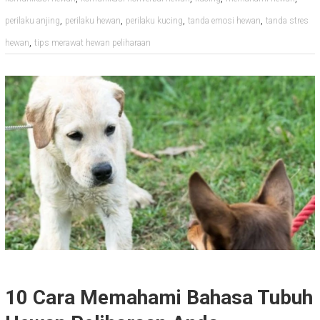
,
,
,
,
perilaku anjing
perilaku hewan
perilaku kucing
tanda emosi hewan
tanda stres
,
hewan
tips merawat hewan peliharaan
10 Cara Memahami Bahasa Tubuh