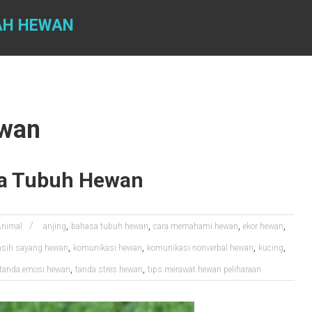
AH HEWAN
ewan
a Tubuh Hewan
,
,
,
,
Animal
anjing
bahasa tubuh hewan
cara memahami hewan
ekor hewan
,
,
,
,
asih sayang hewan
komunikasi hewan
komunikasi nonverbal hewan
kucing
,
,
tanda emosi hewan
tanda stres hewan
tips merawat hewan peliharaan