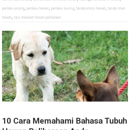
,
,
,
,
perilaku anjing
perilaku hewan
perilaku kucing
tanda emosi hewan
tanda stres
,
hewan
tips merawat hewan peliharaan
10 Cara Memahami Bahasa Tubuh