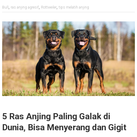
,
,
,
Bull
ras anjing agresif
Rottweiler
tips melatih anjing
5 Ras Anjing Paling Galak di
Dunia, Bisa Menyerang dan Gigit