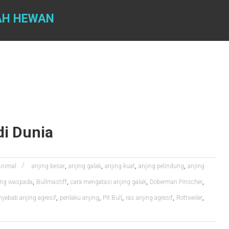
AH HEWAN
di Dunia
,
,
,
,
Animal
anjing besar
anjing galak
anjing kuat
anjing pelindung
anjing
,
,
,
,
ing waspada
Bullmastiff
cara mengatasi anjing galak
Doberman Pinscher
,
,
,
,
,
nyebab anjing agresif
perilaku anjing
Pit Bull
ras anjing agresif
Rottweiler