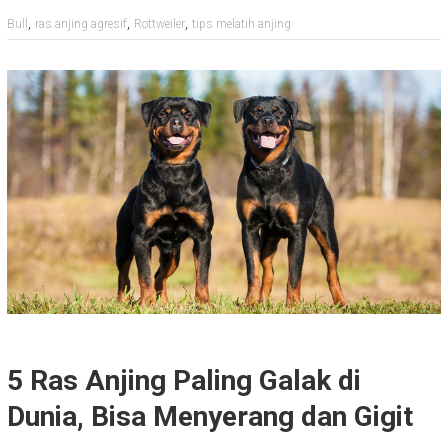
,
,
,
Bull
ras anjing agresif
Rottweiler
tips melatih anjing
5 Ras Anjing Paling Galak di
Dunia, Bisa Menyerang dan Gigit