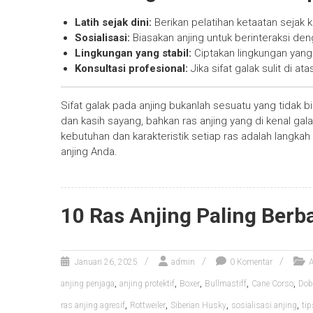
Latih sejak dini:
Berikan pelatihan ketaatan sejak k
Sosialisasi:
Biasakan anjing untuk berinteraksi den
Lingkungan yang stabil:
Ciptakan lingkungan yang
Konsultasi profesional:
Jika sifat galak sulit di a
Sifat galak pada anjing bukanlah sesuatu yang tidak b
dan kasih sayang, bahkan ras anjing yang di kenal ga
kebutuhan dan karakteristik setiap ras adalah langk
anjing Anda.
10 Ras Anjing Paling Berb
Januari 26, 2025
admin
0 Komentar
,
,
,
,
,
anjing penjaga
anjing protektif
Boxer
Bullmastiff
Cane Corso
Dob
,
,
,
,
ras anjing agresif
Rottweiler
Siberian Husky
sosialisasi anjing
ti