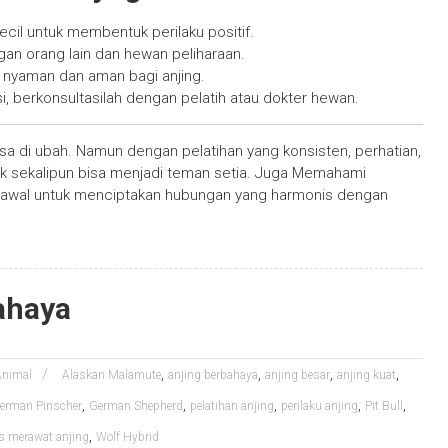
ecil untuk membentuk perilaku positif.
gan orang lain dan hewan peliharaan.
 nyaman dan aman bagi anjing.
tasi, berkonsultasilah dengan pelatih atau dokter hewan.
isa di ubah. Namun dengan pelatihan yang konsisten, perhatian,
lak sekalipun bisa menjadi teman setia. Juga Memahami
ah awal untuk menciptakan hubungan yang harmonis dengan
ahaya
,
,
,
,
Animal
Alaskan Malamute
anjing berbahaya
anjing besar
anjing kuat
,
,
,
,
,
erman Pinscher
German Shepherd
pelatihan anjing
perilaku anjing
Pit Bull
,
ps merawat anjing
Wolf Hybrid