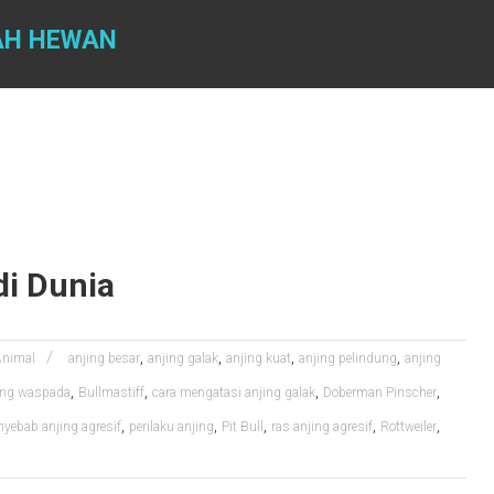
AH HEWAN
di Dunia
,
,
,
,
Animal
anjing besar
anjing galak
anjing kuat
anjing pelindung
anjing
,
,
,
,
ing waspada
Bullmastiff
cara mengatasi anjing galak
Doberman Pinscher
,
,
,
,
,
nyebab anjing agresif
perilaku anjing
Pit Bull
ras anjing agresif
Rottweiler