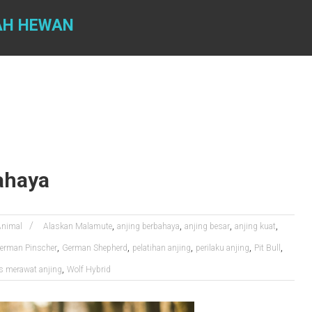
AH HEWAN
ahaya
,
,
,
,
Animal
Alaskan Malamute
anjing berbahaya
anjing besar
anjing kuat
,
,
,
,
,
erman Pinscher
German Shepherd
pelatihan anjing
perilaku anjing
Pit Bull
,
ps merawat anjing
Wolf Hybrid