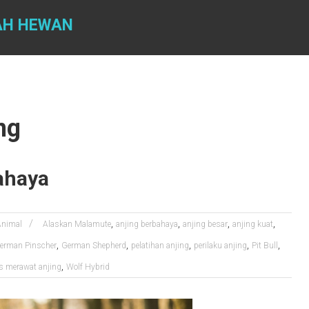
AH HEWAN
ng
ahaya
,
,
,
,
Animal
Alaskan Malamute
anjing berbahaya
anjing besar
anjing kuat
,
,
,
,
,
erman Pinscher
German Shepherd
pelatihan anjing
perilaku anjing
Pit Bull
,
ps merawat anjing
Wolf Hybrid