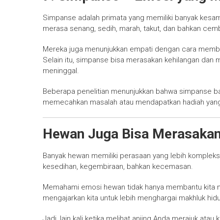
Simpanse adalah primata yang memiliki banyak kesa
merasa senang, sedih, marah, takut, dan bahkan cem
Mereka juga menunjukkan empati dengan cara memban
Selain itu, simpanse bisa merasakan kehilangan dan 
meninggal.
Beberapa penelitian menunjukkan bahwa simpanse ba
memecahkan masalah atau mendapatkan hadiah yang
Hewan Juga Bisa Merasaka
Banyak hewan memiliki perasaan yang lebih kompleks 
kesedihan, kegembiraan, bahkan kecemasan.
Memahami emosi hewan tidak hanya membantu kita men
mengajarkan kita untuk lebih menghargai makhluk hidup
Jadi, lain kali ketika melihat anjing Anda merajuk ata