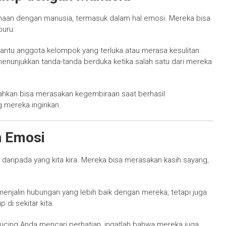
maan dengan manusia, termasuk dalam hal emosi. Mereka bisa
buru.
tu anggota kelompok yang terluka atau merasa kesulitan.
menunjukkan tanda-tanda berduka ketika salah satu dari mereka
hkan bisa merasakan kegembiraan saat berhasil
 mereka inginkan.
n Emosi
daripada yang kita kira. Mereka bisa merasakan kasih sayang,
jalin hubungan yang lebih baik dengan mereka, tetapi juga
 di sekitar kita.
u kucing Anda mencari perhatian, ingatlah bahwa mereka juga