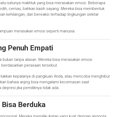
atu-satunya makhluk yang bisa merasakan emosi. Beberapa
sedih, cemas, bahkan kasih sayang. Mereka bisa membentuk
n kehilangan, dan bereaksi terhadap lingkungan sekitar
emampuan merasakan emosi seperti manusia.
ang Penuh Empati
ia bukan tanpa alasan. Mereka bisa merasakan emosi
 berdasarkan perasaan tersebut.
letakkan kepalanya di pangkuan Anda, atau mencoba menghibur
ukkan bahwa anjing bisa mengalami kecemasan saat
 depresi jika pemiliknya tidak ada.
n Bisa Berduka
emosional. Mereka memiliki ikatan yang kuat dengan anggota