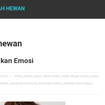
AH HEWAN
 hewan
akan Emosi
,
,
,
,
,
Animal
emosi
empati
hewan
hewan cerdas
hewan dengan empati
hewan
,
,
,
,
-hewan
kecerdasan emosional
komunikasi hewan
penelitian emosi hewan