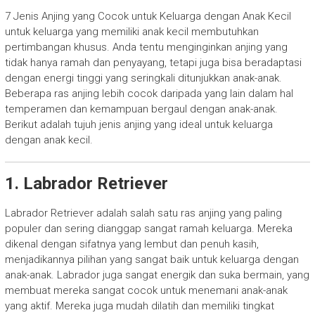
7 Jenis Anjing yang Cocok untuk Keluarga dengan Anak Kecil
untuk keluarga yang memiliki anak kecil membutuhkan
pertimbangan khusus. Anda tentu menginginkan anjing yang
tidak hanya ramah dan penyayang, tetapi juga bisa beradaptasi
dengan energi tinggi yang seringkali ditunjukkan anak-anak.
Beberapa ras anjing lebih cocok daripada yang lain dalam hal
temperamen dan kemampuan bergaul dengan anak-anak.
Berikut adalah tujuh jenis anjing yang ideal untuk keluarga
dengan anak kecil.
1. Labrador Retriever
Labrador Retriever adalah salah satu ras anjing yang paling
populer dan sering dianggap sangat ramah keluarga. Mereka
dikenal dengan sifatnya yang lembut dan penuh kasih,
menjadikannya pilihan yang sangat baik untuk keluarga dengan
anak-anak. Labrador juga sangat energik dan suka bermain, yang
membuat mereka sangat cocok untuk menemani anak-anak
yang aktif. Mereka juga mudah dilatih dan memiliki tingkat