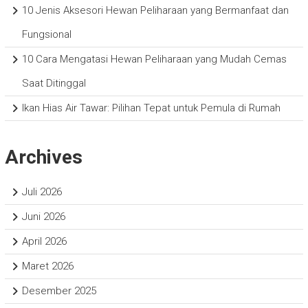
10 Jenis Aksesori Hewan Peliharaan yang Bermanfaat dan
Fungsional
10 Cara Mengatasi Hewan Peliharaan yang Mudah Cemas
Saat Ditinggal
Ikan Hias Air Tawar: Pilihan Tepat untuk Pemula di Rumah
Archives
Juli 2026
Juni 2026
April 2026
Maret 2026
Desember 2025