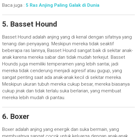
Baca juga :
5 Ras Anjing Paling Galak di Dunia
5. Basset Hound
Basset Hound adalah anjing yang di kenal dengan sifatnya yang
tenang dan penyayang. Meskipun mereka tidak seaktif
beberapa ras lainnya, Basset Hound sangat baik di sekitar anak-
anak karena mereka sabar dan tidak mudah terkejut. Basset
Hounds juga memiliki temperamen yang lebih santai, jadi
mereka tidak cenderung menjadi agresif atau gugup, yang
sangat penting saat ada anak-anak kecil di sekitar mereka.
Meskipun ukuran tubuh mereka cukup besar, mereka biasanya
cukup jinak dan tidak terlalu suka berlarian, yang membuat
mereka lebih mudah di pantau.
6. Boxer
Boxer adalah anjing yang energik dan suka bermain, yang
membuatnya sangat cocok untuk keluarga dengan anak-anak