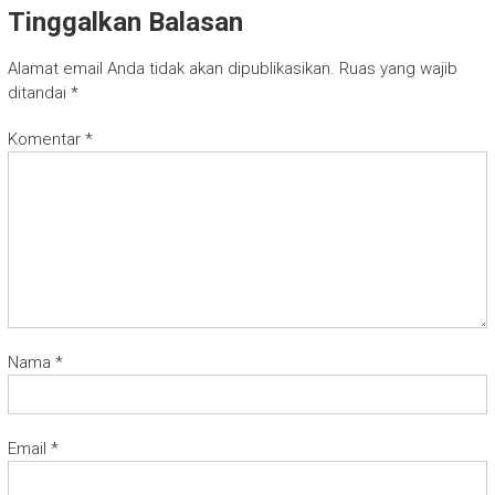
Tinggalkan Balasan
Alamat email Anda tidak akan dipublikasikan.
Ruas yang wajib
ditandai
*
Komentar
*
Nama
*
Email
*