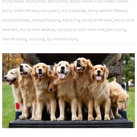
,
,
,
,
anjing Beagle
anjing besar
anjing Boxer
anjing Cavalier King Charles Spaniel
,
,
,
,
anjing Golden Retriever
anjing kecil
anjing keluarga
anjing Labrador Retriever
,
,
,
,
anjing peliharaan
anjing penyayang
anjing Pug
anjing ramah anak
anjing untuk
,
,
,
,
anak kecil
anjing untuk keluarga
anjing yang cocok untuk anak
jenis anjing
,
,
memilih anjing
ras anjing
tips memilih anjing