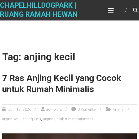
Skip
CHAPELHILLDOGPARK |
to
RUANG RAMAH HEWAN
content
Tag: anjing kecil
7 Ras Anjing Kecil yang Cocok
untuk Rumah Minimalis
Juni 12, 2026
authorcrs
0 Komentar
Animal
,
,
anjing kecil
anjing lucu
anjing untuk rumah minimalis