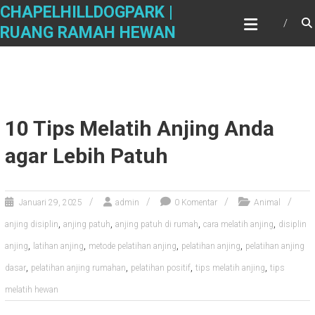
Skip
CHAPELHILLDOGPARK |
to
RUANG RAMAH HEWAN
content
10 Tips Melatih Anjing Anda
agar Lebih Patuh
Januari 29, 2025
admin
0 Komentar
Animal
,
,
,
,
anjing disiplin
anjing patuh
anjing patuh di rumah
cara melatih anjing
disiplin
,
,
,
,
anjing
latihan anjing
metode pelatihan anjing
pelatihan anjing
pelatihan anjing
,
,
,
,
dasar
pelatihan anjing rumahan
pelatihan positif
tips melatih anjing
tips
melatih hewan