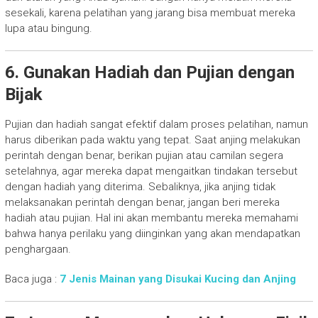
sesekali, karena pelatihan yang jarang bisa membuat mereka
lupa atau bingung.
6. Gunakan Hadiah dan Pujian dengan
Bijak
Pujian dan hadiah sangat efektif dalam proses pelatihan, namun
harus diberikan pada waktu yang tepat. Saat anjing melakukan
perintah dengan benar, berikan pujian atau camilan segera
setelahnya, agar mereka dapat mengaitkan tindakan tersebut
dengan hadiah yang diterima. Sebaliknya, jika anjing tidak
melaksanakan perintah dengan benar, jangan beri mereka
hadiah atau pujian. Hal ini akan membantu mereka memahami
bahwa hanya perilaku yang diinginkan yang akan mendapatkan
penghargaan.
Baca juga :
7 Jenis Mainan yang Disukai Kucing dan Anjing