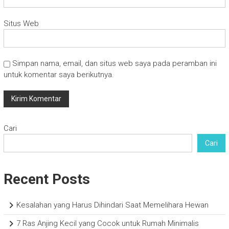
Situs Web
Simpan nama, email, dan situs web saya pada peramban ini
untuk komentar saya berikutnya.
Cari
Cari
Recent Posts
Kesalahan yang Harus Dihindari Saat Memelihara Hewan
7 Ras Anjing Kecil yang Cocok untuk Rumah Minimalis