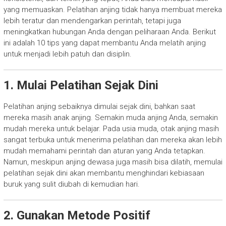
yang memuaskan. Pelatihan anjing tidak hanya membuat mereka
lebih teratur dan mendengarkan perintah, tetapi juga
meningkatkan hubungan Anda dengan peliharaan Anda. Berikut
ini adalah 10 tips yang dapat membantu Anda melatih anjing
untuk menjadi lebih patuh dan disiplin.
1. Mulai Pelatihan Sejak Dini
Pelatihan anjing sebaiknya dimulai sejak dini, bahkan saat
mereka masih anak anjing. Semakin muda anjing Anda, semakin
mudah mereka untuk belajar. Pada usia muda, otak anjing masih
sangat terbuka untuk menerima pelatihan dan mereka akan lebih
mudah memahami perintah dan aturan yang Anda tetapkan.
Namun, meskipun anjing dewasa juga masih bisa dilatih, memulai
pelatihan sejak dini akan membantu menghindari kebiasaan
buruk yang sulit diubah di kemudian hari.
2. Gunakan Metode Positif