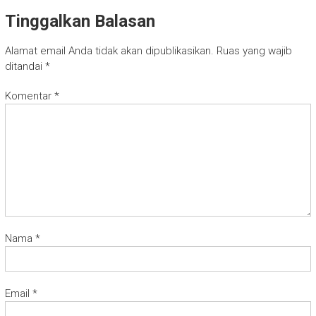
Tinggalkan Balasan
Alamat email Anda tidak akan dipublikasikan.
Ruas yang wajib
ditandai
*
Komentar
*
Nama
*
Email
*