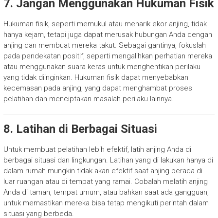
7. Jangan Menggunakan Hukuman Fisik
Hukuman fisik, seperti memukul atau menarik ekor anjing, tidak
hanya kejam, tetapi juga dapat merusak hubungan Anda dengan
anjing dan membuat mereka takut. Sebagai gantinya, fokuslah
pada pendekatan positif, seperti mengalihkan perhatian mereka
atau menggunakan suara keras untuk menghentikan perilaku
yang tidak diinginkan. Hukuman fisik dapat menyebabkan
kecemasan pada anjing, yang dapat menghambat proses
pelatihan dan menciptakan masalah perilaku lainnya.
8. Latihan di Berbagai Situasi
Untuk membuat pelatihan lebih efektif, latih anjing Anda di
berbagai situasi dan lingkungan. Latihan yang di lakukan hanya di
dalam rumah mungkin tidak akan efektif saat anjing berada di
luar ruangan atau di tempat yang ramai. Cobalah melatih anjing
Anda di taman, tempat umum, atau bahkan saat ada gangguan,
untuk memastikan mereka bisa tetap mengikuti perintah dalam
situasi yang berbeda.