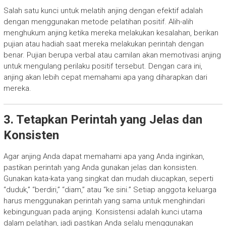
Salah satu kunci untuk melatih anjing dengan efektif adalah
dengan menggunakan metode pelatihan positif. Alih-alih
menghukum anjing ketika mereka melakukan kesalahan, berikan
pujian atau hadiah saat mereka melakukan perintah dengan
benar. Pujian berupa verbal atau camilan akan memotivasi anjing
untuk mengulang perilaku positif tersebut. Dengan cara ini,
anjing akan lebih cepat memahami apa yang diharapkan dari
mereka.
3. Tetapkan Perintah yang Jelas dan
Konsisten
Agar anjing Anda dapat memahami apa yang Anda inginkan,
pastikan perintah yang Anda gunakan jelas dan konsisten.
Gunakan kata-kata yang singkat dan mudah diucapkan, seperti
“duduk,” “berdiri,” “diam,” atau “ke sini.” Setiap anggota keluarga
harus menggunakan perintah yang sama untuk menghindari
kebingunguan pada anjing. Konsistensi adalah kunci utama
dalam pelatihan, jadi pastikan Anda selalu menggunakan