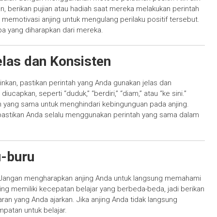
, berikan pujian atau hadiah saat mereka melakukan perintah
 memotivasi anjing untuk mengulang perilaku positif tersebut.
pa yang diharapkan dari mereka.
elas dan Konsisten
nkan, pastikan perintah yang Anda gunakan jelas dan
capkan, seperti “duduk,” “berdiri,” “diam,” atau “ke sini.”
h yang sama untuk menghindari kebingunguan pada anjing.
i pastikan Anda selalu menggunakan perintah yang sama dalam
u-buru
. Jangan mengharapkan anjing Anda untuk langsung memahami
jing memiliki kecepatan belajar yang berbeda-beda, jadi berikan
an yang Anda ajarkan. Jika anjing Anda tidak langsung
mpatan untuk belajar.