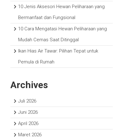
10 Jenis Aksesori Hewan Peliharaan yang
Bermanfaat dan Fungsional
10 Cara Mengatasi Hewan Peliharaan yang
Mudah Cemas Saat Ditinggal
Ikan Hias Air Tawar: Pilihan Tepat untuk
Pemula di Rumah
Archives
Juli 2026
Juni 2026
April 2026
Maret 2026