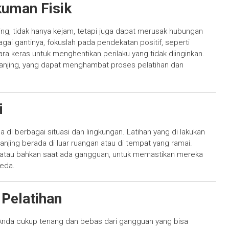
uman Fisik
ing, tidak hanya kejam, tetapi juga dapat merusak hubungan
i gantinya, fokuslah pada pendekatan positif, seperti
 keras untuk menghentikan perilaku yang tidak diinginkan.
njing, yang dapat menghambat proses pelatihan dan
i
da di berbagai situasi dan lingkungan. Latihan yang di lakukan
anjing berada di luar ruangan atau di tempat yang ramai.
 atau bahkan saat ada gangguan, untuk memastikan mereka
beda.
 Pelatihan
ar Anda cukup tenang dan bebas dari gangguan yang bisa