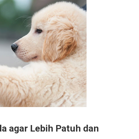
da agar Lebih Patuh dan