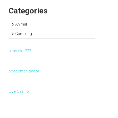
Categories
Animal
Gambling
situs slot777
spaceman gacor
Live Casino