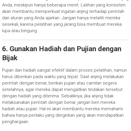
Anda, meskipun hanya beberapa menit. Latihan yang konsisten
akan membantu memperkuat ingatan anjing terhadap perintah
dan aturan yang Anda ajarkan. Jangan hanya melatih mereka
sesekali, karena pelatihan yang jarang bisa membuat mereka
lupa atau bingung.
6. Gunakan Hadiah dan Pujian dengan
Bijak
Pujian dan hadiah sangat efektif dalam proses pelatihan, namun
harus diberikan pada waktu yang tepat. Saat anjing melakukan
perintah dengan benar, berikan pujian atau camilan segera
setelahnya, agar mereka dapat mengaitkan tindakan tersebut
dengan hadiah yang diterima. Sebaliknya, jika anjing tidak
melaksanakan perintah dengan benar, jangan beri mereka
hadiah atau pujian. Hal ini akan membantu mereka memahami
bahwa hanya perilaku yang diinginkan yang akan mendapatkan
penghargaan.