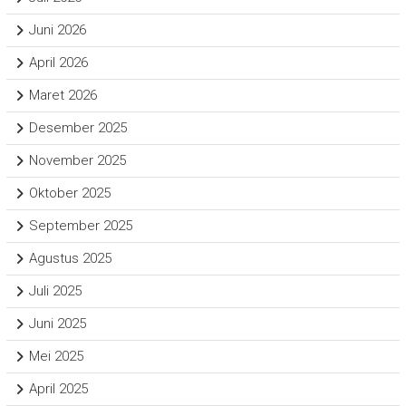
Juni 2026
April 2026
Maret 2026
Desember 2025
November 2025
Oktober 2025
September 2025
Agustus 2025
Juli 2025
Juni 2025
Mei 2025
April 2025