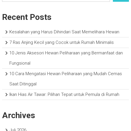
Recent Posts
Kesalahan yang Harus Dihindari Saat Memelihara Hewan
7 Ras Anjing Kecil yang Cocok untuk Rumah Minimalis
10 Jenis Aksesori Hewan Peliharaan yang Bermanfaat dan
Fungsional
10 Cara Mengatasi Hewan Peliharaan yang Mudah Cemas
Saat Ditinggal
Ikan Hias Air Tawar: Pilihan Tepat untuk Pemula di Rumah
Archives
Juli 2026