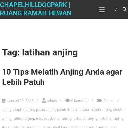
Skip
CHAPELHILLDOGPARK |
to
RUANG RAMAH HEWAN
content
Tag: latihan anjing
10 Tips Melatih Anjing Anda agar
Lebih Patuh
Januari 29, 2025
admin
0 Komentar
Animal
,
,
,
,
anjing disiplin
anjing patuh
anjing patuh di rumah
cara melatih anjing
disiplin
,
,
,
,
anjing
latihan anjing
metode pelatihan anjing
pelatihan anjing
pelatihan anjing
,
,
,
,
dasar
pelatihan anjing rumahan
pelatihan positif
tips melatih anjing
tips