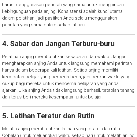
harus menggunakan perintah yang sama untuk menghindari
kebingunguan pada anjing. Konsistensi adalah kunci utama
dalam pelatihan, jadi pastikan Anda selalu menggunakan
perintah yang sama dalam setiap latihan.
4. Sabar dan Jangan Terburu-buru
Pelatihan anjing membutuhkan kesabaran dan waktu. Jangan
mengharapkan anjing Anda untuk langsung memahami perintah
hanya dalam beberapa kali latihan. Setiap anjing memiliki
kecepatan belajar yang berbeda-beda, jadi berikan waktu yang
cukup bagi mereka untuk mencerna pelajaran yang Anda
ajarkan. Jika anjing Anda tidak langsung berhasil, tetaplah tenang
dan terus beri mereka kesempatan untuk belajar.
5. Latihan Teratur dan Rutin
Melatih anjing membutuhkan latihan yang teratur dan rutin.
Cobalah untuk meluangkan waktu setiap hari untuk melatih anjing