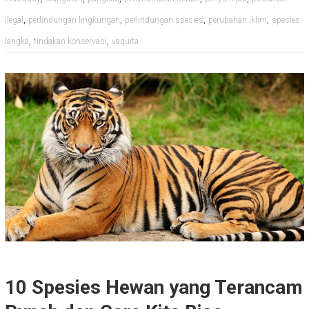
,
,
,
,
ilegal
perlindungan lingkungan
perlindungan spesies
perubahan iklim
spesies
,
,
langka
tindakan konservasi
vaquita
10 Spesies Hewan yang Terancam