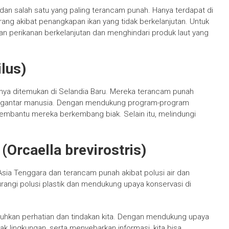
 dan salah satu yang paling terancam punah. Hanya terdapat di
ang akibat penangkapan ikan yang tidak berkelanjutan. Untuk
n perikanan berkelanjutan dan menghindari produk laut yang
lus)
anya ditemukan di Selandia Baru. Mereka terancam punah
engantar manusia. Dengan mendukung program-program
membantu mereka berkembang biak. Selain itu, melindungi
Orcaella brevirostris)
sia Tenggara dan terancam punah akibat polusi air dan
angi polusi plastik dan mendukung upaya konservasi di
hkan perhatian dan tindakan kita. Dengan mendukung upaya
 lingkungan, serta menyebarkan informasi, kita bisa