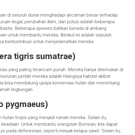
n di seluruh dunia menghadapi ancaman besar terhadap
ruan ilegal, perubahan iklim, dan polusi adalah beberapa
rastis. Beberapa spesies bahkan berada di ambang
ukan untuk membantu mereka. Berikut ini adalah sepuluh
sa berkontribusi untuk menyelamatkan mereka.
ra tigris sumatrae)
mau yang paling terancam punah. Mereka hanya ditemukan di
urunan jumlah mereka adalah hilangnya habitat akibat
kita bisa mendukung upaya konservasi hutan dan menentang
amah lingkungan.
go pygmaeus)
hutan tropis yang menjadi rumah mereka. Selain itu,
 keadaan. Untuk membantu orangutan Bornean, kita dapat
 pada deforestasi, seperti minyak kelapa sawit. Selain itu,