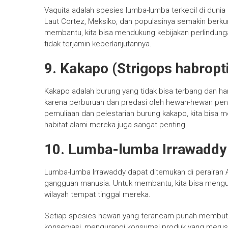
Vaquita adalah spesies lumba-lumba terkecil di dunia
Laut Cortez, Meksiko, dan populasinya semakin berkur
membantu, kita bisa mendukung kebijakan perlindunga
tidak terjamin keberlanjutannya.
9. Kakapo (Strigops habropti
Kakapo adalah burung yang tidak bisa terbang dan h
karena perburuan dan predasi oleh hewan-hewan p
pemuliaan dan pelestarian burung kakapo, kita bisa 
habitat alami mereka juga sangat penting.
10. Lumba-lumba Irrawaddy (
Lumba-lumba Irrawaddy dapat ditemukan di perairan A
gangguan manusia. Untuk membantu, kita bisa mengur
wilayah tempat tinggal mereka.
Setiap spesies hewan yang terancam punah membutu
konservasi, mengurangi konsumsi produk yang merusak