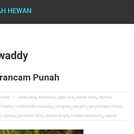
AH HEWAN
awaddy
erancam Punah
,
,
,
,
Animal
badak jawa
deforestasi
gajah asia
habitat alami
harimau
,
,
,
,
,
si hewan
lumba-lumba irrawaddy
orangutan
pangolin
penyelamatan hewan
,
,
,
,
an spesies
perubahan iklim
spesies langka
tindakan konservasi
vaquita