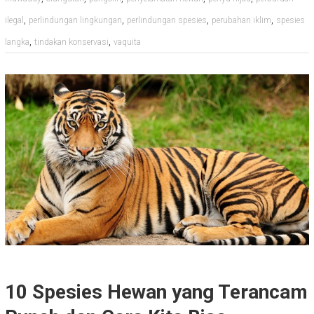
,
,
,
,
ilegal
perlindungan lingkungan
perlindungan spesies
perubahan iklim
spesies
,
,
langka
tindakan konservasi
vaquita
10 Spesies Hewan yang Terancam