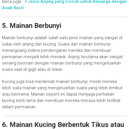
Baca juga :
7 Jenis Anjing yang Cocok untuk Keluarga dengan
Anak Kecil
5. Mainan Berbunyi
Mainan berbunyi adalah salah satu jenis mainan yang sangat di
sukai oleh anjing dan kucing. Suara dari mainan berbunyi
merangsang indera pendengaran mereka dan membuat
permainan menjadi lebih menarik. Anjing terutama akan sangat
senang bermain dengan mainan berbunyi yang mengeluarkan
suara saat di gigit atau di tekan.
Kucing juga bisa menikmati mainan berbunyi, meski mereka
lebih suka mainan yang mengeluarkan suara yang lebih lembut
atau berirama. Mainan seperti ini dapat menjaga perhatian
kucing lebih lama dan membuat mereka merasa lebih terlibat
dalam permainan.
6. Mainan Kucing Berbentuk Tikus atau