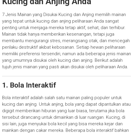
Kucing dan Anjing Anda
7 Jenis Mainan yang Disukai Kucing dan Anjing memilih mainan
yang tepat untuk kucing dan anjing peliharaan Anda sangat
penting untuk menjaga mereka tetap aktif, sehat, dan terhibur.
Mainan tidak hanya memberikan kesenangan, tetapi juga
membantu mengurangi stres, merangsang otak, dan mencegah
perilaku destruktif akibat kebosanan. Setiap hewan peliharaan
memiliki preferensi tersendiri, namun ada beberapa jenis mainan
yang umumnya disukai oleh kucing dan anjing. Berikut adalah
tujuh jenis mainan yang pasti akan disukai oleh peliharaan Anda.
1. Bola Interaktif
Bola interaktif adalah salah satu mainan paling populer untuk
kucing dan anjing. Untuk anjing, bola yang dapat dipantulkan atau
digigit memberikan hiburan yang luar biasa, terutama jika bola
tersebut dirancang untuk dimainkan di luar ruangan. Kucing, di
sisi lain, juga menyukai bola kecil yang bisa mereka kejar dan
mainkan dengan cakar mereka. Beberapa bola interaktif bahkan