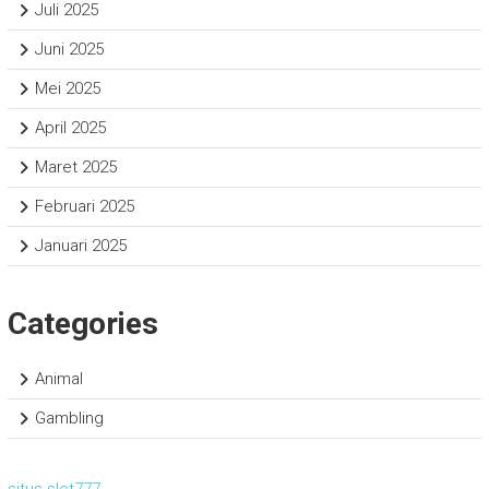
Juli 2025
Juni 2025
Mei 2025
April 2025
Maret 2025
Februari 2025
Januari 2025
Categories
Animal
Gambling