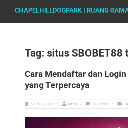
Skip
to
CHAPELHILLDOGPARK | RUANG RAM
content
Tag: situs SBOBET88 
Cara Mendaftar dan Login
yang Terpercaya
Maret 10, 2025
admin
0 Komentar
Ga