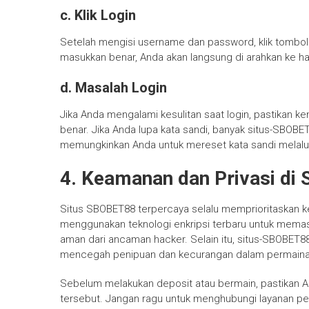
c. Klik Login
Setelah mengisi username dan password, klik tombol 
masukkan benar, Anda akan langsung di arahkan ke h
d. Masalah Login
Jika Anda mengalami kesulitan saat login, pastikan
benar. Jika Anda lupa kata sandi, banyak situs-SBO
memungkinkan Anda untuk mereset kata sandi melalui 
4. Keamanan dan Privasi di
Situs SBOBET88 terpercaya selalu memprioritaskan 
menggunakan teknologi enkripsi terbaru untuk memasti
aman dari ancaman hacker. Selain itu, situs-SBOBET88
mencegah penipuan dan kecurangan dalam permaina
Sebelum melakukan deposit atau bermain, pastikan A
tersebut. Jangan ragu untuk menghubungi layanan pel