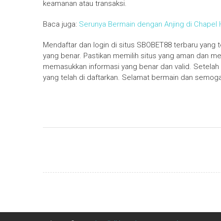
keamanan atau transaksi.
Baca juga:
Serunya Bermain dengan Anjing di Chapel H
Mendaftar dan login di situs SBOBET88 terbaru yang 
yang benar. Pastikan memilih situs yang aman dan memi
memasukkan informasi yang benar dan valid. Setela
yang telah di daftarkan. Selamat bermain dan semog