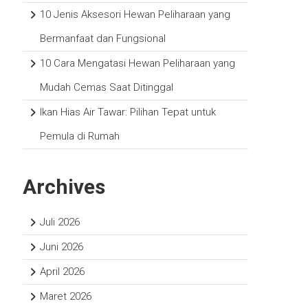
10 Jenis Aksesori Hewan Peliharaan yang
Bermanfaat dan Fungsional
10 Cara Mengatasi Hewan Peliharaan yang
Mudah Cemas Saat Ditinggal
Ikan Hias Air Tawar: Pilihan Tepat untuk
Pemula di Rumah
Archives
Juli 2026
Juni 2026
April 2026
Maret 2026