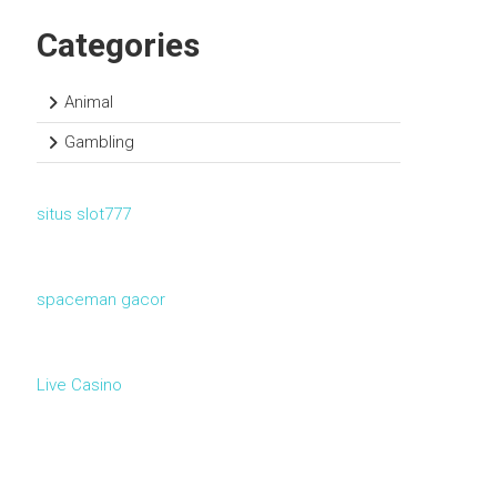
Categories
Animal
Gambling
situs slot777
spaceman gacor
Live Casino