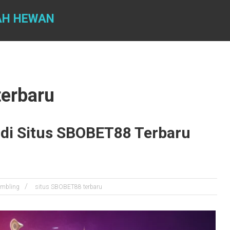
AH HEWAN
terbaru
 di Situs SBOBET88 Terbaru
mbling
situs SBOBET88 terbaru