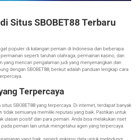
 di Situs SBOBET88 Terbaru
angat populer di kalangan pemain di Indonesia dan beberapa
 permainan seperti taruhan olahraga, permainan kasino, dan
emain yang mencari pengalaman judi yang menyenangkan dan
bung dengan SBOBET88, berikut adalah panduan lengkap cara
terpercaya.
yang Terpercaya
 situs SBOBET88 yang terpercaya. Di internet, terdapat banyak
tidak semuanya memiliki reputasi yang baik. Pastikan untuk
ak ulasan positif dari para pemain. Anda bisa melakukan riset
nya pada pemain lain untuk mengetahui agen yang terpercaya.
ur keamanan yang baik, seperti enkripsi data untuk melindungi