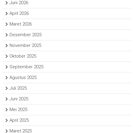
Juni 2026
April 2026
Maret 2026
Desember 2025
November 2025
Oktober 2025
September 2025
Agustus 2025
Juli 2025
Juni 2025
Mei 2025
April 2025
Maret 2025