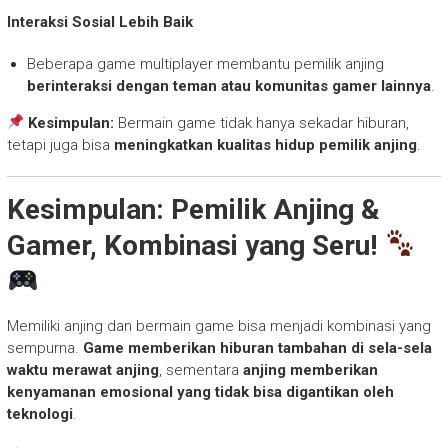
Interaksi Sosial Lebih Baik
Beberapa game multiplayer membantu pemilik anjing
berinteraksi dengan teman atau komunitas gamer lainnya
.
Kesimpulan:
Bermain game tidak hanya sekadar hiburan,
tetapi juga bisa
meningkatkan kualitas hidup pemilik anjing
.
Kesimpulan: Pemilik Anjing &
Gamer, Kombinasi yang Seru!
Memiliki anjing dan bermain game bisa menjadi kombinasi yang
sempurna.
Game memberikan hiburan tambahan di sela-sela
waktu merawat anjing
, sementara
anjing memberikan
kenyamanan emosional yang tidak bisa digantikan oleh
teknologi
.