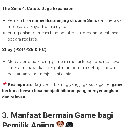
The Sims 4: Cats & Dogs Expansion
Pemain bisa
memelihara anjing di dunia Sims
dan merawat
mereka layaknya di dunia nyata.
Anjing dalam game ini bisa berinteraksi dengan pemiliknya
secara realistis.
Stray (PS4/PS5 & PC)
Meski bertema kucing, game ini menarik bagi pecinta hewan
karena menawarkan pengalaman bermain sebagai hewan
peliharaan yang menjelajahi dunia.
Kesimpulan:
Bagi pemilik anjing yang juga suka game,
game
bertema hewan bisa menjadi hiburan yang menyenangkan
dan relevan
.
3. Manfaat Bermain Game bagi
Pemilik Anjing