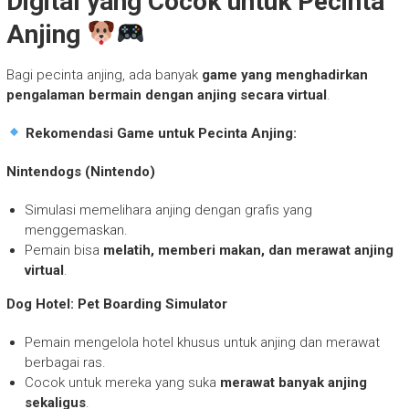
Digital yang Cocok untuk Pecinta
Anjing
Bagi pecinta anjing, ada banyak
game yang menghadirkan
pengalaman bermain dengan anjing secara virtual
.
Rekomendasi Game untuk Pecinta Anjing:
Nintendogs (Nintendo)
Simulasi memelihara anjing dengan grafis yang
menggemaskan.
Pemain bisa
melatih, memberi makan, dan merawat anjing
virtual
.
Dog Hotel: Pet Boarding Simulator
Pemain mengelola hotel khusus untuk anjing dan merawat
berbagai ras.
Cocok untuk mereka yang suka
merawat banyak anjing
sekaligus
.