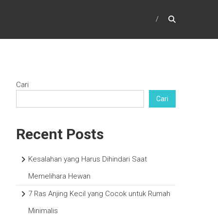
Cari
Cari
Recent Posts
Kesalahan yang Harus Dihindari Saat
Memelihara Hewan
7 Ras Anjing Kecil yang Cocok untuk Rumah
Minimalis