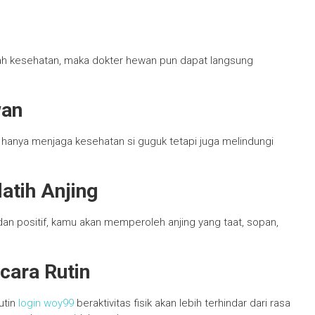
lah kesehatan, maka dokter hewan pun dapat langsung
wan
hanya menjaga kesehatan si guguk tetapi juga melindungi
atih Anjing
an positif, kamu akan memperoleh anjing yang taat, sopan,
cara Rutin
utin
login woy99
beraktivitas fisik akan lebih terhindar dari rasa