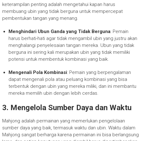
keterampilan penting adalah mengetahui kapan harus
membuang ubin yang tidak berguna untuk mempercepat
pembentukan tangan yang menang.
Menghindari Ubun Ganda yang Tidak Berguna
: Pemain
harus berhati-hati agar tidak mengambil ubin yang justru akan
menghalangi penyelesaian tangan mereka. Ubun yang tidak
berguna ini sering kali merupakan ubin yang tidak memiliki
potensi untuk membentuk kombinasi yang baik.
Mengenali Pola Kombinasi
: Pemain yang berpengalaman
dapat mengenali pola atau peluang kombinasi yang bisa
terbentuk dengan ubin yang mereka miliki, dan ini membantu
mereka memilih ubin dengan lebih cerdas.
3.
Mengelola Sumber Daya dan Waktu
Mahjong adalah permainan yang memerlukan pengelolaan
sumber daya yang baik, termasuk waktu dan ubin. Waktu dalam
Mahjong sangat berharga karena permainan ini bisa berlangsung