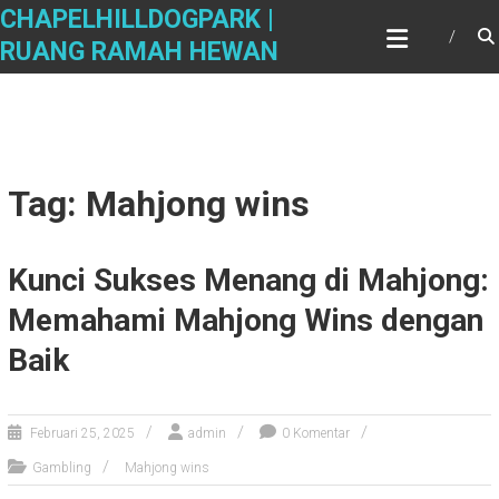
Skip
CHAPELHILLDOGPARK |
to
RUANG RAMAH HEWAN
content
Tag: Mahjong wins
Kunci Sukses Menang di Mahjong:
Memahami Mahjong Wins dengan
Baik
Februari 25, 2025
admin
0 Komentar
Gambling
Mahjong wins