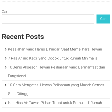
Cari
Cari
Recent Posts
Kesalahan yang Harus Dihindari Saat Memelihara Hewan
7 Ras Anjing Kecil yang Cocok untuk Rumah Minimalis
10 Jenis Aksesori Hewan Peliharaan yang Bermanfaat dan
Fungsional
10 Cara Mengatasi Hewan Peliharaan yang Mudah Cemas
Saat Ditinggal
Ikan Hias Air Tawar: Pilihan Tepat untuk Pemula di Rumah