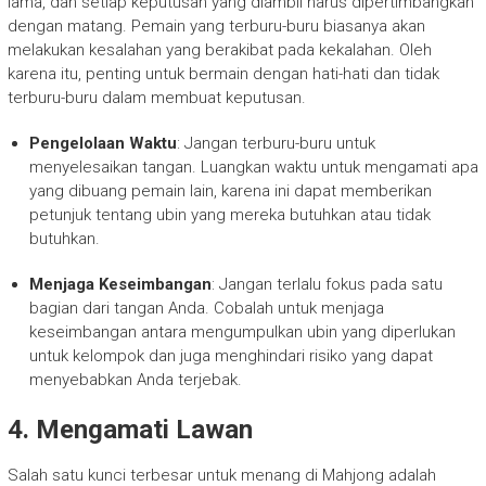
lama, dan setiap keputusan yang diambil harus dipertimbangkan
dengan matang. Pemain yang terburu-buru biasanya akan
melakukan kesalahan yang berakibat pada kekalahan. Oleh
karena itu, penting untuk bermain dengan hati-hati dan tidak
terburu-buru dalam membuat keputusan.
Pengelolaan Waktu
: Jangan terburu-buru untuk
menyelesaikan tangan. Luangkan waktu untuk mengamati apa
yang dibuang pemain lain, karena ini dapat memberikan
petunjuk tentang ubin yang mereka butuhkan atau tidak
butuhkan.
Menjaga Keseimbangan
: Jangan terlalu fokus pada satu
bagian dari tangan Anda. Cobalah untuk menjaga
keseimbangan antara mengumpulkan ubin yang diperlukan
untuk kelompok dan juga menghindari risiko yang dapat
menyebabkan Anda terjebak.
4.
Mengamati Lawan
Salah satu kunci terbesar untuk menang di Mahjong adalah