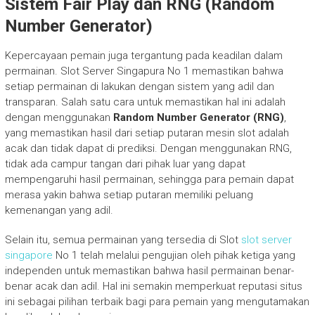
Sistem Fair Play dan RNG (Random
Number Generator)
Kepercayaan pemain juga tergantung pada keadilan dalam
permainan. Slot Server Singapura No 1 memastikan bahwa
setiap permainan di lakukan dengan sistem yang adil dan
transparan. Salah satu cara untuk memastikan hal ini adalah
dengan menggunakan
Random Number Generator (RNG)
,
yang memastikan hasil dari setiap putaran mesin slot adalah
acak dan tidak dapat di prediksi. Dengan menggunakan RNG,
tidak ada campur tangan dari pihak luar yang dapat
mempengaruhi hasil permainan, sehingga para pemain dapat
merasa yakin bahwa setiap putaran memiliki peluang
kemenangan yang adil.
Selain itu, semua permainan yang tersedia di Slot
slot server
singapore
No 1 telah melalui pengujian oleh pihak ketiga yang
independen untuk memastikan bahwa hasil permainan benar-
benar acak dan adil. Hal ini semakin memperkuat reputasi situs
ini sebagai pilihan terbaik bagi para pemain yang mengutamakan