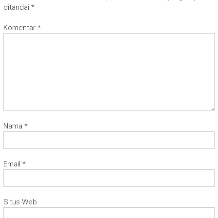
ditandai
*
Komentar
*
Nama
*
Email
*
Situs Web