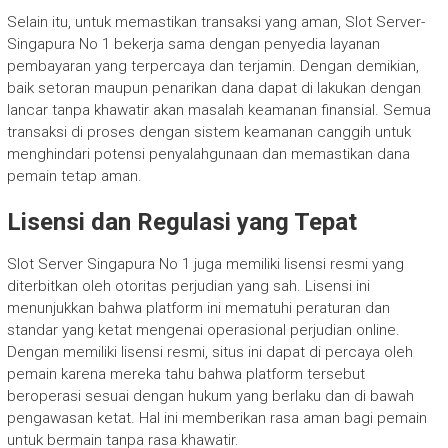
Selain itu, untuk memastikan transaksi yang aman, Slot Server-
Singapura No 1 bekerja sama dengan penyedia layanan
pembayaran yang terpercaya dan terjamin. Dengan demikian,
baik setoran maupun penarikan dana dapat di lakukan dengan
lancar tanpa khawatir akan masalah keamanan finansial. Semua
transaksi di proses dengan sistem keamanan canggih untuk
menghindari potensi penyalahgunaan dan memastikan dana
pemain tetap aman.
Lisensi dan Regulasi yang Tepat
Slot Server Singapura No 1 juga memiliki lisensi resmi yang
diterbitkan oleh otoritas perjudian yang sah. Lisensi ini
menunjukkan bahwa platform ini mematuhi peraturan dan
standar yang ketat mengenai operasional perjudian online.
Dengan memiliki lisensi resmi, situs ini dapat di percaya oleh
pemain karena mereka tahu bahwa platform tersebut
beroperasi sesuai dengan hukum yang berlaku dan di bawah
pengawasan ketat. Hal ini memberikan rasa aman bagi pemain
untuk bermain tanpa rasa khawatir.