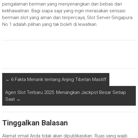
pengalaman bermain yang menyenangkan dan bebas dari
kekhawatiran. Bagi siapa saja yang ingin merasakan sensasi
bermain slot yang aman dan terpercaya, Slot Server-Singapura
No 1 adalah pilihan yang tak boleh di lewatkan.
←
6 Fakta Menarik tentang Anjing Tibetan Mastiff
Agen Slot Terbaru 2025: Menangkan Jackpot Besar Setiap
Saat
→
Tinggalkan Balasan
Alamat email Anda tidak akan dipublikasikan.
Ruas yang wajib