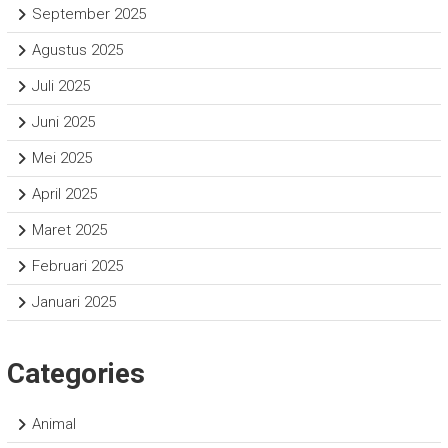
September 2025
Agustus 2025
Juli 2025
Juni 2025
Mei 2025
April 2025
Maret 2025
Februari 2025
Januari 2025
Categories
Animal