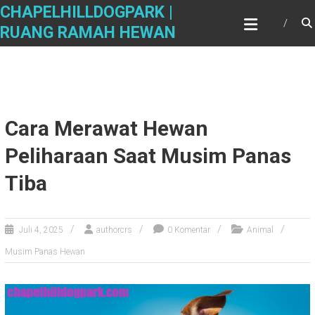
Skip
CHAPELHILLDOGPARK |
to
RUANG RAMAH HEWAN
content
Cara Merawat Hewan
Peliharaan Saat Musim Panas
Tiba
Juli 4, 2025
authorcrs
0 Komentar
Animal
Musim Panas Hewan