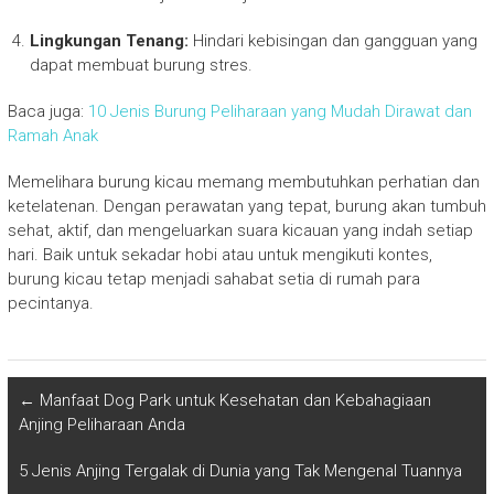
Lingkungan Tenang:
Hindari kebisingan dan gangguan yang
dapat membuat burung stres.
Baca juga:
10 Jenis Burung Peliharaan yang Mudah Dirawat dan
Ramah Anak
Memelihara burung kicau memang membutuhkan perhatian dan
ketelatenan. Dengan perawatan yang tepat, burung akan tumbuh
sehat, aktif, dan mengeluarkan suara kicauan yang indah setiap
hari. Baik untuk sekadar hobi atau untuk mengikuti kontes,
burung kicau tetap menjadi sahabat setia di rumah para
pecintanya.
←
Manfaat Dog Park untuk Kesehatan dan Kebahagiaan
Anjing Peliharaan Anda
5 Jenis Anjing Tergalak di Dunia yang Tak Mengenal Tuannya