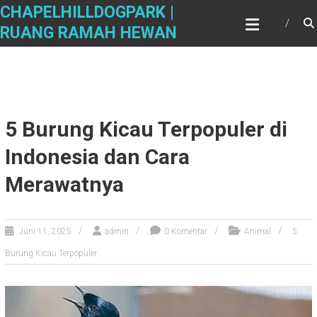
Skip
CHAPELHILLDOGPARK |
to
RUANG RAMAH HEWAN
content
5 Burung Kicau Terpopuler di
Indonesia dan Cara
Merawatnya
Juni 11, 2025
admin
0 Komentar
Animal
5
Burung Kicau Terpopuler